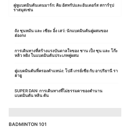
คู่หูแบดมินตันเดนมาร์ก: คิม อัสทรัปและอันเดอร์ส สการ์รุป
ราสมุสเซ่น
ถัง ชุนหมัน และ เซียะ อิ๋ง เสว่: นักแบดมินตันคู่ผสมของ
ฮ่องกง
การเดินทางที่สร้างแรงบันดาลใจของ ชาน เป็ง ซุน และ โก๊ะ
หลิว หยิง ในแบดมินตันประเภทคู่ผสม
คู่แบดมินตันที่ครองตำแหน่ง: โปลี เกรย์เซีย กับ อาปริยานี รา
ฮายู
SUPER DAN: การเดินทางที่ไม่ธรรมดาของตำนาน
แบดมินตัน หลิน ตัน
BADMINTON 101