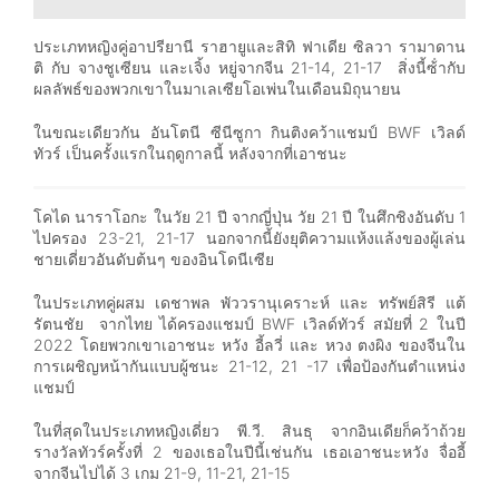
ประเภทหญิงคู่อาปรียานี ราฮายูและสิทิ ฟาเดีย ซิลวา รามาดาน
ติ กับ จางชูเซียน และเจิ้ง หยู่จากจีน 21-14, 21-17 สิ่งนี้ซ้ํากับ
ผลลัพธ์ของพวกเขาในมาเลเซียโอเพ่นในเดือนมิถุนายน
ในขณะเดียวกัน อันโตนี ซีนีซูกา กินติงคว้าแชมป์ BWF เวิลด์
ทัวร์ เป็นครั้งแรกในฤดูกาลนี้ หลังจากที่เอาชนะ
โคได นาราโอกะ ในวัย 21 ปี จากญี่ปุ่น วัย 21 ปี ในศึกชิงอันดับ 1
ไปครอง 23-21, 21-17 นอกจากนี้ยังยุติความแห้งแล้งของผู้เล่น
ชายเดี่ยวอันดับต้นๆ ของอินโดนีเซีย
ในประเภทคู่ผสม เดชาพล พัววรานุเคราะห์ และ ทรัพย์สิรี แต้
รัตนชัย จากไทย ได้ครองแชมป์ BWF เวิลด์ทัวร์ สมัยที่ 2 ในปี
2022 โดยพวกเขาเอาชนะ หวัง อี้ลวี่ และ หวง ตงผิง ของจีนใน
การเผชิญหน้ากันแบบผู้ชนะ 21-12, 21 -17 เพื่อป้องกันตําแหน่ง
แชมป์
ในที่สุดในประเภทหญิงเดี่ยว พี.วี. สินธุ จากอินเดียก็คว้าถ้วย
รางวัลทัวร์ครั้งที่ 2 ของเธอในปีนี้เช่นกัน เธอเอาชนะหวัง จื่ออี้
จากจีนไปได้ 3 เกม 21-9, 11-21, 21-15