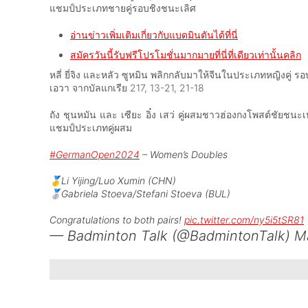
แชมป์ประเภทชายคู่รอบชิงชนะเลิศ
อ่านข่าวเพิ่มเติมเกี่ยวกับแบดมินตันได้ที่นี่
สมัครวันนี้รับฟรีโปรโมชั่นมากมายที่นี่ที่เดียวเท่านั้นคลิก
หลี่ ยี่จิง และหลัว ซูหมิน พลิกกลับมาให้จีนในประเภทหญิงคู่ 
เอวา จากบัลแกเรีย 217, 13-21, 21-18
ถัง ชุนหมัน และ เซียะ อิ๋ง เสว่ คู่ผสมชาวฮ่องกงโพสต์ชัยชนะ
แชมป์ประเภทคู่ผสม
#GermanOpen2024
– Women’s Doubles
🥇Li Yijing/Luo Xumin (CHN)
🥈Gabriela Stoeva/Stefani Stoeva (BUL)
Congratulations to both pairs!
pic.twitter.com/ny5i5tSR81
— Badminton Talk (@BadmintonTalk)
M