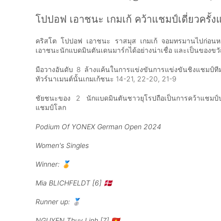
โปปอฟ เอาชนะ
เกมเก้
คว้าแชมป์เดี่ยวครั
คริสโต โปปอฟ เอาชนะ ราสมุส เกมเก้ จอมทรมานไปก่อนหน้า
เอาชนะนักแบดมินตันเดนมาร์กได้อย่างน่าเชื่อ และเป็นของขวัญ
มือวางอันดับ 8 ล้างแค้นในการแข่งขันการแข่งขันชิงแชมป์ที
ทัวร์นาเมนต์นั้นเกมเก้ชนะ 14-21, 22-20, 21-9
ชัยชนะของ 2 นักแบดมินตันชาวยุโรปถือเป็นการคว้าแชมป์
แชมป์โลก
Podium Of YONEX German Open 2024
Women's Singles
Winner: 🏅
Mia BLICHFELDT [6] 🇩🇰
Runner up: 🥈
NGUYEN Thuy Linh [7] 🇻🇳