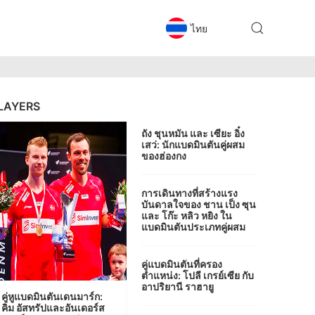
ไทย
LAYERS
ถัง ชุนหมัน และ เซียะ อิ๋ง
เสว่: นักแบดมินตันคู่ผสม
ของฮ่องกง
การเดินทางที่สร้างแรง
บันดาลใจของ ชาน เป็ง ซุน
และ โก๊ะ หลิว หยิง ใน
แบดมินตันประเภทคู่ผสม
คู่แบดมินตันที่ครอง
ตำแหน่ง: โปลี เกรย์เซีย กับ
อาปริยานี ราฮายู
คู่หูแบดมินตันเดนมาร์ก:
คิม อัสทรัปและอันเดอร์ส