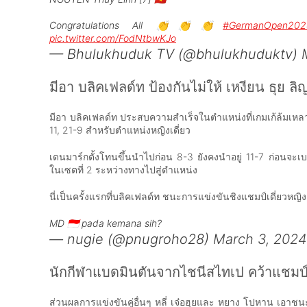
Congratulations All 👏👏👏
#GermanOpen202
pic.twitter.com/FodNtbwKJo
— Bhulukhuduk TV (@bhulukhuduktv)
มีอา บลิคเฟลด์ท ป้องกันไม่ให้ เหงียน ธุย 
มีอา บลิคเฟลด์ท ประสบความสำเร็จในตำแหน่งที่
เกมเก้
ล้มเหล
11, 21-9 สำหรับตำแหน่งหญิงเดี่ยว
เดนมาร์กตั้งโทนขึ้นนำไปก่อน 8-3 ยังคงนำอยู่ 11-7 ก่อนจะเบร
ในเซตที่ 2 ระหว่างทางไปสู่ตำแหน่ง
นี่เป็นครั้งแรกที่บลิคเฟลด์ท ชนะการแข่งขันชิงแชมป์เดี่ยวหญิ
MD 🇮🇩 pada kemana sih?
— nugie (@pnugroho28)
March 3, 2024
นักกีฬาแบดมินตันจากไชนีสไทเป คว้าแชมป
ส่วนผลการแข่งขันคู่อื่นๆ หลี่ เจ๋อฮุยและ หยาง โปหาน เอาชนะเห