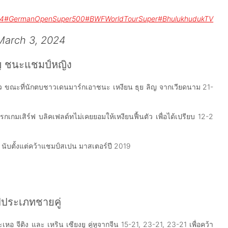
4
#GermanOpenSuper500
#BWFWorldTourSuper
#BhulukhudukTV
March 3, 2024
ลิญ ชนะแชมป์หญิง
ว ขณะที่นักตบชาวเดนมาร์กเอาชนะ เหงียน ธุย ลิญ จากเวียดนาม 21-
กเกมเสิร์ฟ บลิคเฟลด์ทไม่เคยยอมให้เหงียนฟื้นตัว เพื่อได้เปรียบ 12-2
ง นับตั้งแต่คว้าแชมป์สเปน มาสเตอร์ปี 2019
์ประเภทชายคู่
อ จีติง และ เหริน เซียงยู คู่หูจากจีน 15-21, 23-21, 23-21 เพื่อคว้า