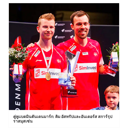
คู่หูแบดมินตันเดนมาร์ก: คิม อัสทรัปและอันเดอร์ส สการ์รุป
ราสมุสเซ่น