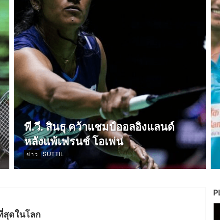
พี.วี. สินธุ คว้าแชมป์ออลอิงแลนด์
หลังแพ้เฟรนช์ โอเพ่น
SUTTIL
ข่าว
P
ที่สุดในโลก