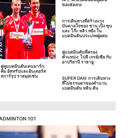
ของฮ่องกง
การเดินทางที่สร้างแรง
บันดาลใจของ ชาน เป็ง ซุน
และ โก๊ะ หลิว หยิง ใน
แบดมินตันประเภทคู่ผสม
คู่แบดมินตันที่ครอง
ตำแหน่ง: โปลี เกรย์เซีย กับ
อาปริยานี ราฮายู
คู่หูแบดมินตันเดนมาร์ก:
คิม อัสทรัปและอันเดอร์ส
สการ์รุป ราสมุสเซ่น
SUPER DAN: การเดินทาง
ที่ไม่ธรรมดาของตำนาน
แบดมินตัน หลิน ตัน
ADMINTON 101