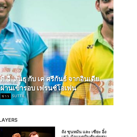
พี.วี. สินธุ กับ เค ศรีกันธ์ จากอินเดีย
ผ่านเข้ารอบ เฟรนช์โอเพ่น
SUTTIL
ข่าว
LAYERS
ถัง ชุนหมัน และ เซียะ อิ๋ง
เสว่: นักแบดมินตันคู่ผสม