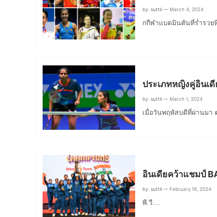
by:
suttil
— March 4, 2024
กกีฬาแบดมินตันที่ร่ำรว
ประเภทหญิงคู่อินเดี
by:
suttil
— March 1, 2024
เมื่อวันพฤหัสบดีที่ผ่านม
อินเดียคว้าแชมป์
by:
suttil
— February 19, 2024
พี.วี.…