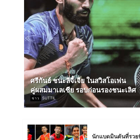
ศรีกันธ์ ชนะลี่จี้เจีย ในสวิสโอเพ่น
คู่ผสมมาเลเซีย รอบก่อนรองชนะเลิศ
SUTTIL
ข่าว
นักแบดมินตันที่รวย