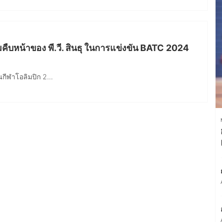
คืบหน้าของ พี.วี. สินธุ ในการแข่งขัน BATC 2024
ขันกีฬาโอลิมปิก 2…