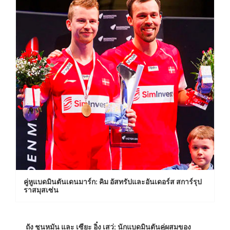
คู่หูแบดมินตันเดนมาร์ก: คิม อัสทรัปและอันเดอร์ส สการ์รุป
ราสมุสเซ่น
ถัง ชุนหมัน และ เซียะ อิ๋ง เสว่: นักแบดมินตันคู่ผสมของ