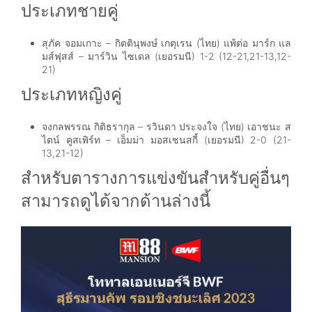
ประเภทชายคู่
สุภัค จอมเกาะ – กิตตินุพงษ์ เกตุเรน (ไทย)
แพ้ต่อ
มาร์ก แล
มส์ฟุสส์ – มาร์วิน ไซเดล (เยอรมนี) 1-2 (12-21,21-13,12-
21)
ประเภทหญิงคู่
จงกลพรรณ กิติธรากุล – รวินดา ประจงใจ (ไทย)
เอาชนะ
ส
ไตน์ คูสเพิร์ท – เอ็มม่า มอสเชนสกี้ (เยอรมนี) 2-0 (21-
13,21-12)
สำหรับตารางการแข่งขันสำหรับคู่อื่นๆ
สามารถดูได้จากด้านล่างนี้