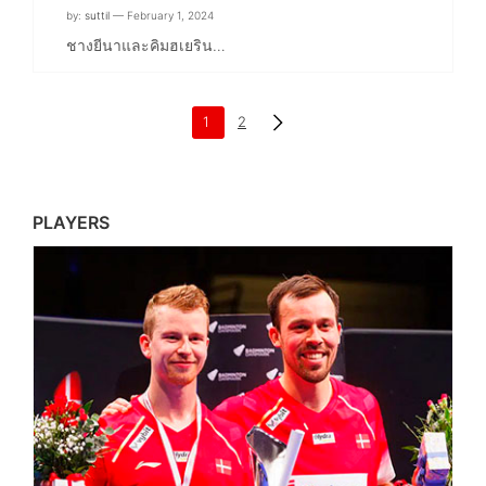
by:
suttil
— February 1, 2024
ชางยีนาและคิมฮเยริน…
1
2
PLAYERS