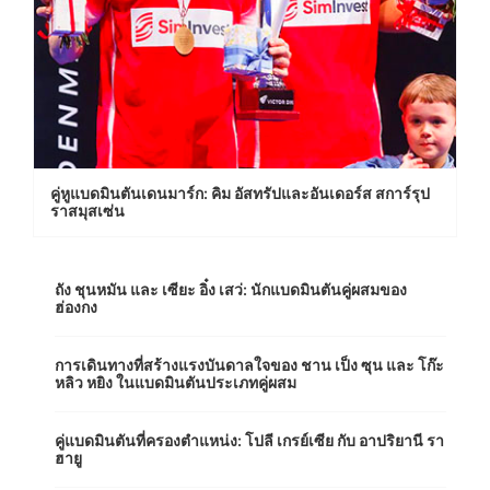
คู่หูแบดมินตันเดนมาร์ก: คิม อัสทรัปและอันเดอร์ส สการ์รุป
ราสมุสเซ่น
ถัง ชุนหมัน และ เซียะ อิ๋ง เสว่: นักแบดมินตันคู่ผสมของ
ฮ่องกง
การเดินทางที่สร้างแรงบันดาลใจของ ชาน เป็ง ซุน และ โก๊ะ
หลิว หยิง ในแบดมินตันประเภทคู่ผสม
คู่แบดมินตันที่ครองตำแหน่ง: โปลี เกรย์เซีย กับ อาปริยานี รา
ฮายู