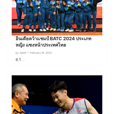
อินเดียคว้าแชมป์ BATC 2024 ประเภท
หญิง แซงหน้าประเทศไทย
by:
suttil
— February 19, 2024
พี.วี.…