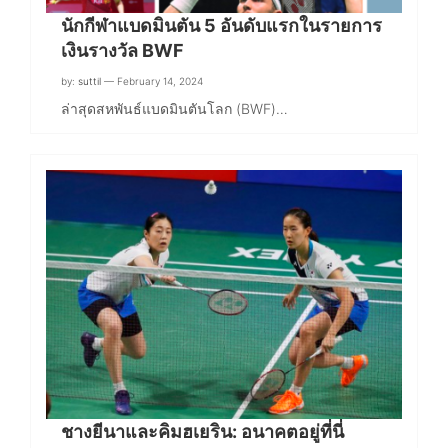
นักกีฬาแบดมินตัน 5 อันดับแรกในรายการ
เงินรางวัล BWF
by:
suttil
— February 14, 2024
ล่าสุดสหพันธ์แบดมินตันโลก (BWF)…
ชางยีนาและคิมฮเยริน: อนาคตอยู่ที่นี่